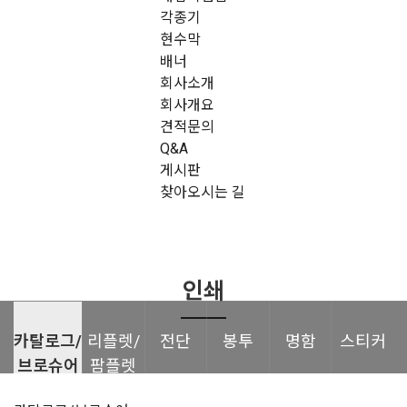
각종기
현수막
배너
회사소개
회사개요
견적문의
Q&A
게시판
찾아오시는 길
인쇄
카탈로그/
리플렛/
전단
봉투
명함
스티커
브로슈어
팜플렛