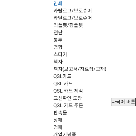
인쇄
메뉴 건너뛰기
카탈로그/브로슈어
카탈로그/브로슈어
리플렛/팜플렛
전단
봉투
명함
스티커
책자
책자(보고서/자료집/교재)
QSL카드
QSL 카드
QSL 카드 제작
교신확인 도장
다국어 버튼
QSL 카드 주문
판촉물
상패
명패
개업기념품