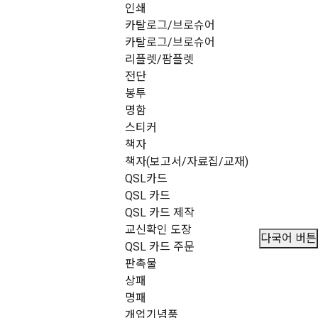
인쇄
메뉴 건너뛰기
카탈로그/브로슈어
카탈로그/브로슈어
리플렛/팜플렛
전단
봉투
명함
스티커
책자
책자(보고서/자료집/교재)
QSL카드
QSL 카드
QSL 카드 제작
교신확인 도장
다국어 버튼
QSL 카드 주문
판촉물
상패
명패
개업기념품