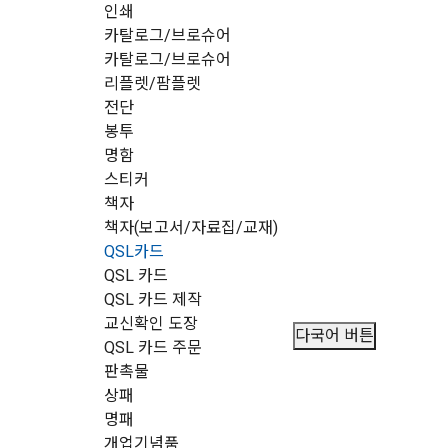
인쇄
카탈로그/브로슈어
카탈로그/브로슈어
리플렛/팜플렛
전단
봉투
명함
스티커
책자
책자(보고서/자료집/교재)
QSL카드
QSL 카드
QSL 카드 제작
교신확인 도장
다국어 버튼
QSL 카드 주문
판촉물
상패
명패
개업기념품