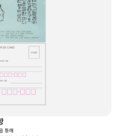
항
을 통해