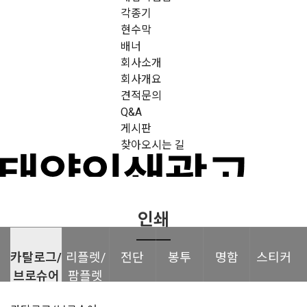
각종기
현수막
배너
회사소개
회사개요
견적문의
Q&A
게시판
찾아오시는 길
인쇄
카탈로그/
리플렛/
전단
봉투
명함
스티커
브로슈어
팜플렛