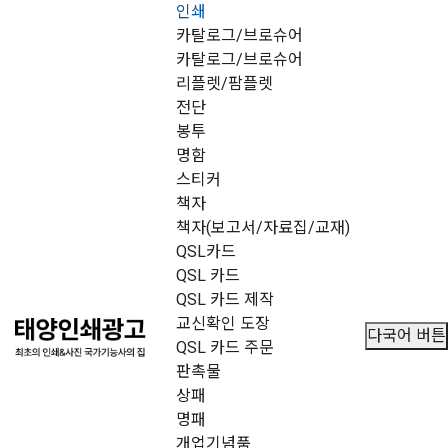
인쇄
메뉴 건너뛰기
카탈로그/브로슈어
카탈로그/브로슈어
리플렛/팜플렛
전단
봉투
명함
스티커
책자
책자(보고서/자료집/교재)
QSL카드
QSL 카드
QSL 카드 제작
교신확인 도장
다국어 버튼
QSL 카드 주문
판촉물
상패
명패
개업기념품