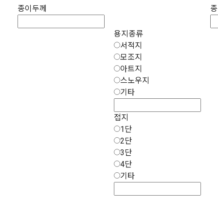
종이두께
종
용지종류
서적지
모조지
아트지
스노우지
기타
접지
1단
2단
3단
4단
기타