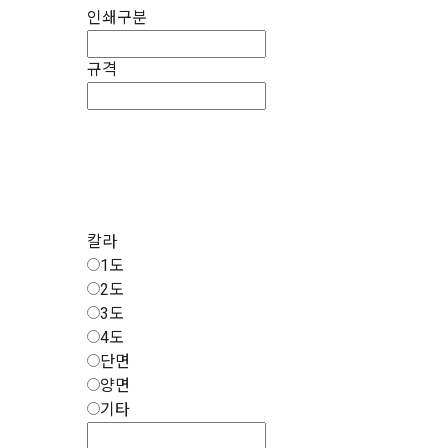
인쇄구분
규격
칼라
1도
2도
3도
4도
단면
양면
기타