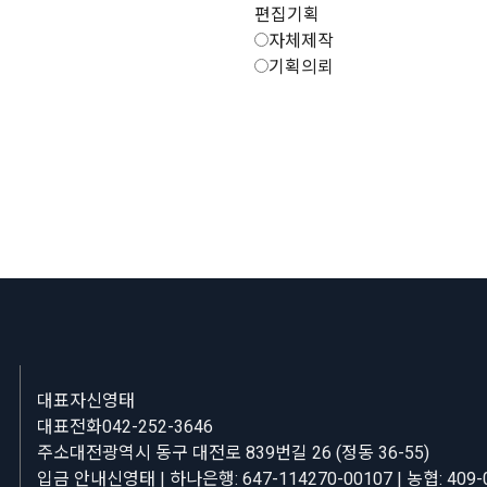
편집기획
자체제작
기획의뢰
대표자
신영태
대표전화
042-252-3646
주소
대전광역시 동구 대전로 839번길 26 (정동 36-55)
입금 안내
신영태 | 하나은행: 647-114270-00107 | 농협: 409-