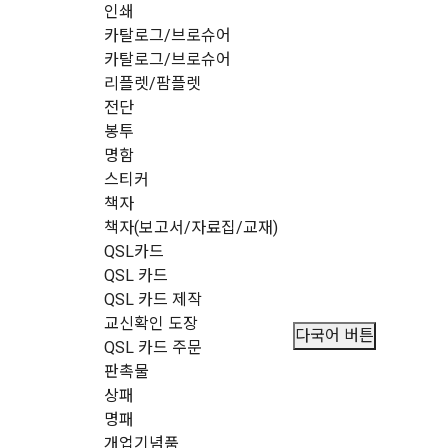
인쇄
카탈로그/브로슈어
카탈로그/브로슈어
리플렛/팜플렛
전단
봉투
명함
스티커
책자
책자(보고서/자료집/교재)
QSL카드
QSL 카드
QSL 카드 제작
교신확인 도장
다국어 버튼
QSL 카드 주문
판촉물
상패
명패
개업기념품