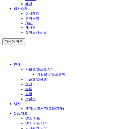
배너
회사소개
회사개요
견적문의
Q&A
게시판
찾아오시는 길
다국어 버튼
인쇄
카탈로그/브로슈어
카탈로그/브로슈어
리플렛/팜플렛
전단
봉투
명함
스티커
책자
책자(보고서/자료집/교재)
QSL카드
QSL 카드
QSL 카드 제작
교신확인 도장