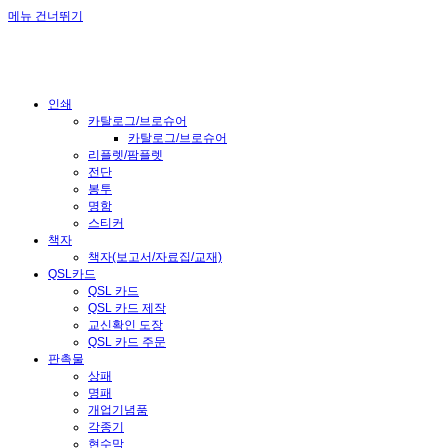
메뉴 건너뛰기
인쇄
카탈로그/브로슈어
카탈로그/브로슈어
리플렛/팜플렛
전단
봉투
명함
스티커
책자
책자(보고서/자료집/교재)
QSL카드
QSL 카드
QSL 카드 제작
교신확인 도장
QSL 카드 주문
판촉물
상패
명패
개업기념품
각종기
현수막