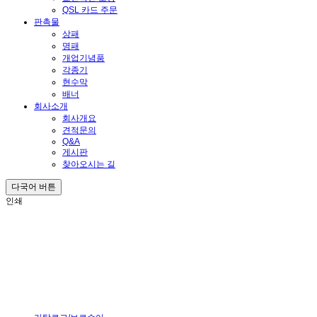
QSL 카드 주문
판촉물
상패
명패
개업기념품
각종기
현수막
배너
회사소개
회사개요
견적문의
Q&A
게시판
찾아오시는 길
다국어 버튼
인쇄