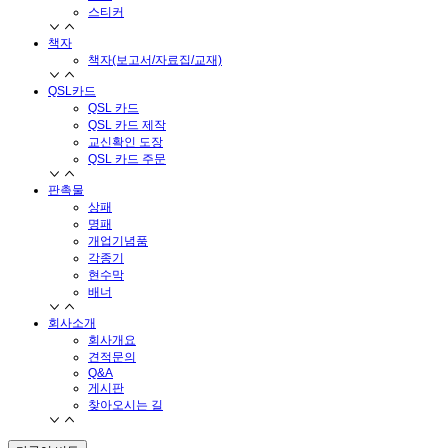
스티커
책자
책자(보고서/자료집/교재)
QSL카드
QSL 카드
QSL 카드 제작
교신확인 도장
QSL 카드 주문
판촉물
상패
명패
개업기념품
각종기
현수막
배너
회사소개
회사개요
견적문의
Q&A
게시판
찾아오시는 길