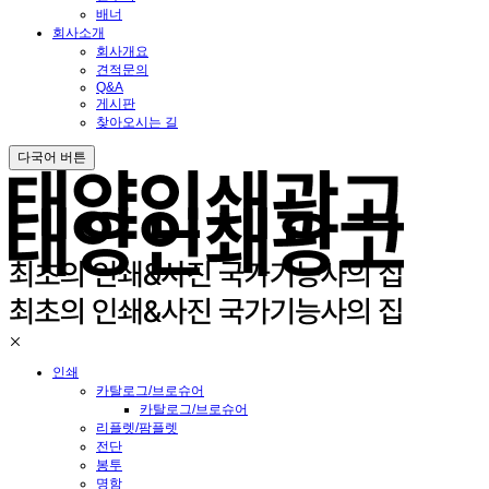
배너
회사소개
회사개요
견적문의
Q&A
게시판
찾아오시는 길
다국어 버튼
인쇄
카탈로그/브로슈어
카탈로그/브로슈어
리플렛/팜플렛
전단
봉투
명함