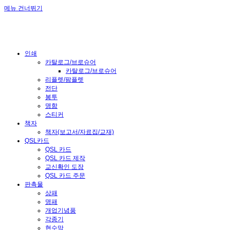
메뉴 건너뛰기
인쇄
카탈로그/브로슈어
카탈로그/브로슈어
리플렛/팜플렛
전단
봉투
명함
스티커
책자
책자(보고서/자료집/교재)
QSL카드
QSL 카드
QSL 카드 제작
교신확인 도장
QSL 카드 주문
판촉물
상패
명패
개업기념품
각종기
현수막