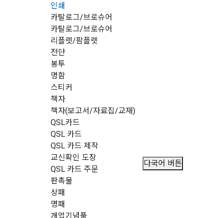
인쇄
카탈로그/브로슈어
카탈로그/브로슈어
리플렛/팜플렛
전단
봉투
명함
스티커
책자
책자(보고서/자료집/교재)
QSL카드
QSL 카드
QSL 카드 제작
교신확인 도장
다국어 버튼
QSL 카드 주문
판촉물
상패
명패
개업기념품