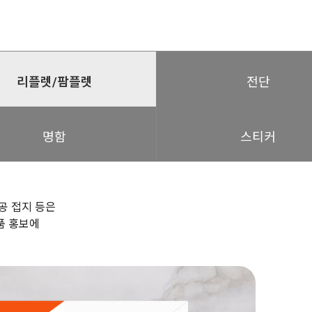
리플렛/팜플렛
전단
명함
스티커
가공 접지 등은
품 홍보에