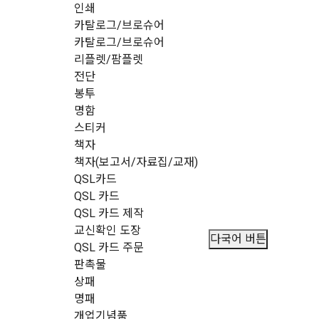
인쇄
카탈로그/브로슈어
카탈로그/브로슈어
리플렛/팜플렛
전단
봉투
명함
스티커
책자
책자(보고서/자료집/교재)
QSL카드
QSL 카드
QSL 카드 제작
교신확인 도장
다국어 버튼
QSL 카드 주문
판촉물
상패
명패
개업기념품