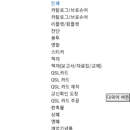
인쇄
메뉴 건너뛰기
카탈로그/브로슈어
카탈로그/브로슈어
리플렛/팜플렛
전단
봉투
명함
스티커
책자
책자(보고서/자료집/교재)
QSL카드
QSL 카드
QSL 카드 제작
교신확인 도장
다국어 버튼
QSL 카드 주문
판촉물
상패
명패
개업기념품