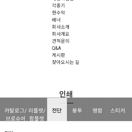
각종기
현수막
배너
회사소개
회사개요
견적문의
Q&A
게시판
찾아오시는 길
인쇄
카탈로그/
리플렛/
전단
봉투
명함
스티커
브로슈어
팜플렛