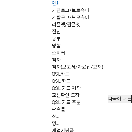
인쇄
메뉴 건너뛰기
카탈로그/브로슈어
카탈로그/브로슈어
리플렛/팜플렛
전단
봉투
명함
스티커
책자
책자(보고서/자료집/교재)
QSL카드
QSL 카드
QSL 카드 제작
교신확인 도장
다국어 버튼
QSL 카드 주문
판촉물
상패
명패
개업기념품