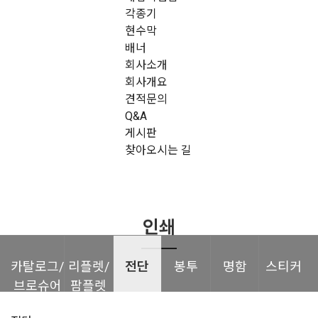
각종기
현수막
배너
회사소개
회사개요
견적문의
Q&A
게시판
찾아오시는 길
인쇄
카탈로그/
리플렛/
전단
봉투
명함
스티커
브로슈어
팜플렛